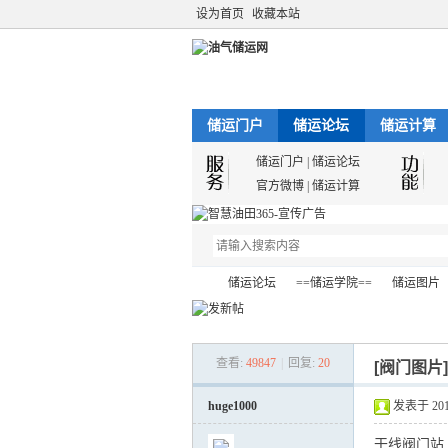
设为首页
收藏本站
储运门户
储运论坛
储运计算
储运门户
|
储运论坛
官方微博
|
储运计算
储运论坛
==储运学院==
储运图片
查看:
49847
|
回复:
20
[阀门图片
油
»
›
›
›
huge1000
发表于 2018-
干线阀门站（