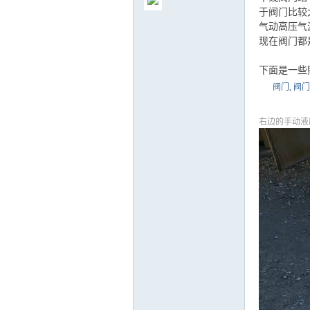
于阀门比较
气动高压气
现在阀门都
下面是一些
气
阀门
,
阀门
右边的手动液
储