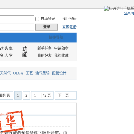
自动登录
找回密码
登录
立即注册
快捷导航
改 头 像
新手任务
|
申请勋章
名 人 堂
我的好友
|
我的收藏
天然气
OLGA
工艺
油气集输
配管设计
回列表
1
2
/ 2 页
下一页
作用是在特殊或者预设条件下隔断管道。由