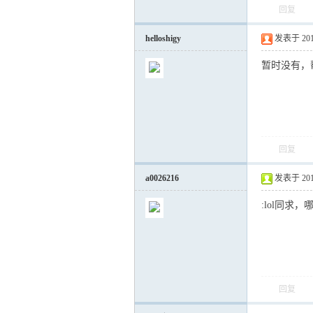
回复
helloshigy
发表于 2012-
运
暂时没有，
回复
a0026216
发表于 2012-
网
:lol同求
回复