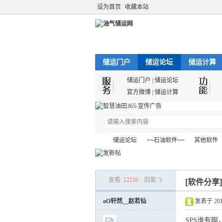
设为首页
收藏本站
储运门户
储运论坛
储运计算
储运门户
|
储运论坛
官方微博
|
储运计算
储运论坛
==石油软件==
其他软件
查看:
12216
|
回复:
5
[软件分享
油
»
›
›
›
oO轩然__赵若仙
发表于 2012-
SPS
谁有啊