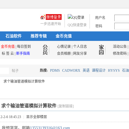
用户名
一步迅速开始
QQ快速登录
密码
石油软件
推荐专辑
金币充值
金币充值
|
每日签到
心情记录
|
个人日志
活动公告
|
标 签 云
|
新手指南
会员相册
|
网友分享
修改密码
|
热搜:
PDMS
CADWORX
英语
课程设计
HYSYS
石油
帖子
搜
求个输油管道模拟计算软件
油气储运
索
]
求个输油管道模拟计算软件
[复制链接]
2-6 18:45:23
|
显示全部楼层
，我想学学。邮箱
13553139316@163.com