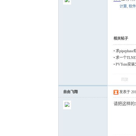
计算
,
软件
气
相关帖子
•
求pipepha
•
求一个TLN
•
PVTsim
回复
自由飞翔
发表于 2012-
储
请把这样的