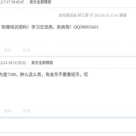
7-17 19:43:47
|
显示全部楼层
本帖最后由 研三郎 于 2012-8-31 17:41 编辑
200 附赠培训资料！学习交流用，务商用！QQ390933411
支持
反对
11-19 11:53:22
|
显示全部楼层
为是7200，肿么这么贵，有金币不要要纸币，哎
支持
反对