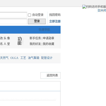
自动登录
找回密码
登录
立即注册
快捷导航
改 头 像
新手任务
|
申请勋章
名 人 堂
我的好友
|
我的收藏
天然气
OLGA
工艺
油气集输
配管设计
返回列表