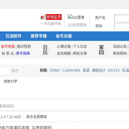
用户名
一步迅速开始
QQ快速登录
密码
石油软件
推荐专辑
金币充值
金币充值
|
每日签到
心情记录
|
个人日志
活动公告
|
标 签 云
|
新手指南
会员相册
|
网友分享
修改密码
|
热搜:
PDMS
CADWORX
英语
课程设计
HYSYS
石油
帖子
搜
流体力学
油气储运
索
[复制链接]
1-7 22:34:02
|
显示全部楼层
流体力学课后答案 马贵阳版的