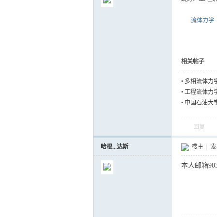
流体力学
气
相关帖子
•
多相流体力
•
工程流体力
•
中国石油大学
回复
哈根...达斯
楼主
|
发表
储
本人邮箱9031