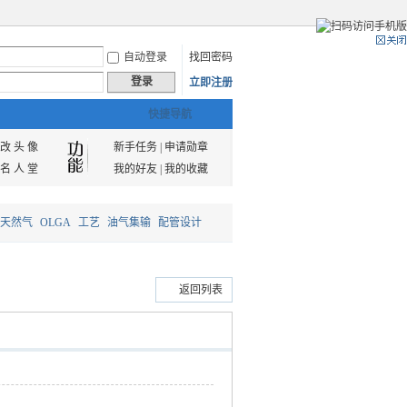
自动登录
找回密码
登录
立即注册
快捷导航
改 头 像
新手任务
|
申请勋章
名 人 堂
我的好友
|
我的收藏
天然气
OLGA
工艺
油气集输
配管设计
返回列表