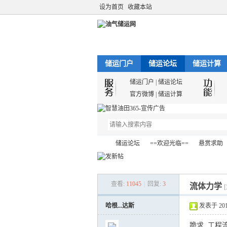
设为首页
收藏本站
储运门户
储运论坛
储运计算
储运门户
|
储运论坛
官方微博
|
储运计算
储运论坛
==欢迎光临==
悬赏求助
查看:
11045
|
回复:
3
流体力学
油
»
›
›
›
哈根...达斯
发表于 2012-
跪求 工程