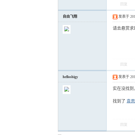
回复
自由飞翔
发表于 2012-
运
请去悬赏求
回复
helloshigy
发表于 2012-
网
实在没找到
找到了
袁恩
回复