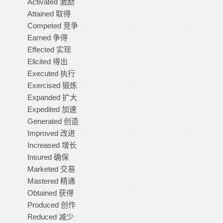
Activated 激励
Attained 取得
Competed 竞争
Earned 争得
Effected 实现
Elicited 得出
Executed 执行
Exercised 锻炼
Expanded 扩大
Expedited 加速
Generated 创造
Improved 改进
Increased 增长
Insured 确保
Marketed 交易
Mastered 精通
Obtained 获得
Produced 创作
Reduced 减少