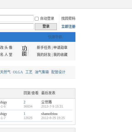
自动登录
找回密码
登录
立即注册
快捷导航
改 头 像
新手任务
|
申请勋章
名 人 堂
我的好友
|
我的收藏
天然气
OLGA
工艺
油气集输
配管设计
回复/查看
最后发表
shigy
2
尘世路
-1-6
36834
2013-7-9 15:31
shigy
1
shamofeiou
-1-7
12625
2012-8-25 19:25