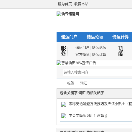
设为首页
收藏本站
储运门户
储运论坛
储运计算
储运门户
|
储运论坛
官方微博
|
储运计算
标签
词汇
包含关键字 词汇 的相关帖子
职称英语解题方法技巧及应试小贴士（
油
›
›
中英文简历词汇汇总篇