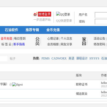
用户名
一步迅速开始
QQ快速登录
密码
石油软件
推荐专辑
金币充值
金币充值
|
每日签到
心情记录
|
个人日志
活动公告
|
标 签 云
|
新手指南
会员相册
|
网友分享
修改密码
|
热搜:
PDMS
CADWORX
英语
课程设计
HYSYS
石油
帖子
搜
油气储运
版块
作者
hello
精华篇）
职称证书
索
2012
hello
储运就业
2012