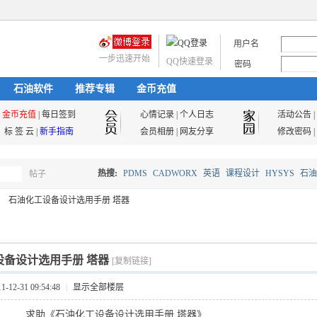
用户名
一步迅速开始
QQ快速登录
密码
石油软件
推荐专辑
金币充值
金币充值
|
每日签到
心情记录
|
个人日志
活动公告
|
标 签 云
|
新手指南
会员相册
|
网友分享
修改密码
|
热搜:
PDMS
CADWORX
英语
课程设计
HYSYS
石油
帖子
搜
石油化工设备设计选用手册 塔器
油气储运
索
设备设计选用手册 塔器
[复制链接]
12-31 09:54:48
|
显示全部楼层
求助《石油化工设备设计选用手册 塔器》