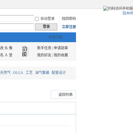
自动登录
找回密码
登录
立即注册
快捷导航
改 头 像
新手任务
|
申请勋章
名 人 堂
我的好友
|
我的收藏
天然气
OLGA
工艺
油气集输
配管设计
返回列表