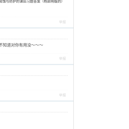
腐蚀与防护的课后习题答案（杨启明版的）
举报
不知道对你有用没～～～
举报
举报