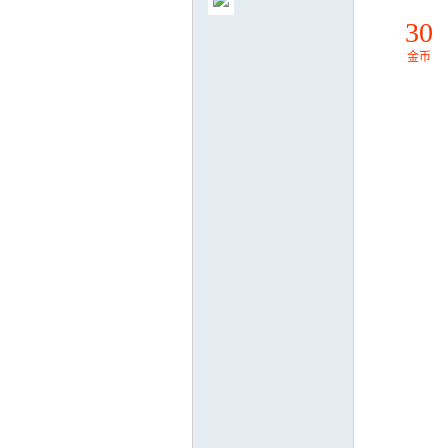
30
金币
气
储