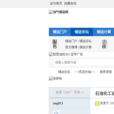
设为首页
收藏本站
储运门户
储运论坛
储运计算
储运门户
|
储运论坛
官方微博
|
储运计算
储运论坛
==欢迎光临==
悬赏求助
查看:
15847
|
回复:
4
石油化工
油
»
›
›
›
zmg813
发表于 2011-