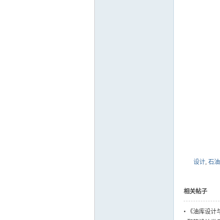
设计
,
石油
相关帖子
•
《油库设计