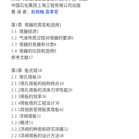
中国石化集团上海工程有限公司出版
著 译 者：
俞晓梅 袁孝竞
第1章 塔器的类型和选用1
1.1 塔器综述1
1.2 气液传质过程对塔器的要求6
1.3 塔器的发展和分类8
1.4 塔器的比较和选用9
参考文献17
第2章 板式塔18
2.1 筛孔塔板18
2.1.1筛孔塔板的结构特点18
2.1.2筛孔塔板的流体力学性能20
2.1.3筛板的效率30
2.1.4筛板塔的工程设计38
2.1.5其他新型筛板类塔板42
2.2 浮阀塔板51
2.2.1概述51
2.2.2浮阀的种类和研究进展52
2.2.3浮阀塔板的设计方法58