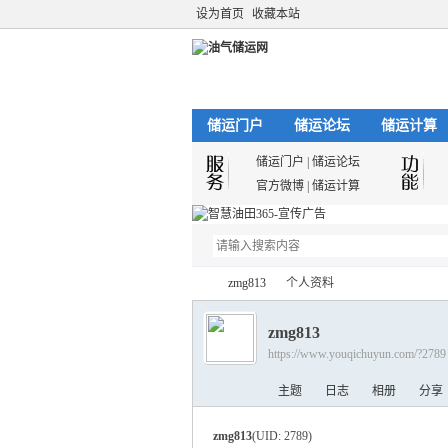
设为首页
收藏本站
储运门户
储运论坛
储运计算
储运门户
|
储运论坛
官方微博
|
储运计算
zmg813
个人资料
zmg813
https://www.youqichuyun.com/?2789
油
›
›
主题
日志
相册
分享
zmg813
(UID: 2789)