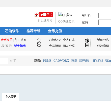
用户名
一步迅速开始
QQ快速登录
密码
石油软件
推荐专辑
金币充值
金币充值
|
每日签到
心情记录
|
个人日志
活动公告
|
标 签 云
|
新手指南
会员相册
|
网友分享
修改密码
|
热搜:
PDMS
CADWORX
英语
课程设计
HYSYS
石油
帖子
搜
油气储运
索
个人资料