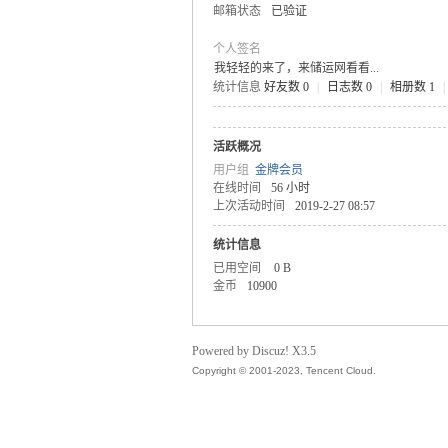
邮箱状态
已验证
个人签名
我轻轻的来了，来储运网看看...
统计信息
好友数 0
|
日志数 0
|
相册数 1
|
气
活跃概况
用户组
金牌会员
在线时间
56 小时
上次活动时间
2019-2-27 08:57
统计信息
已用空间
0 B
金币
10900
储
Powered by Discuz! X3.5
Copyright © 2001-2023, Tencent Cloud.