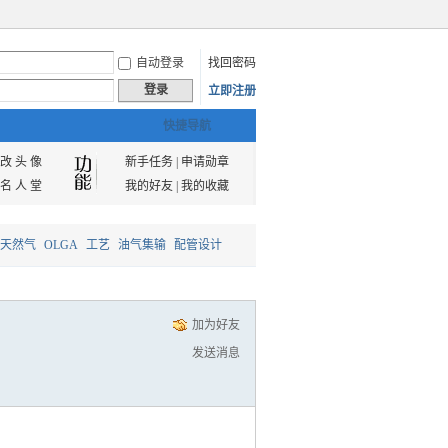
自动登录
找回密码
登录
立即注册
快捷导航
改 头 像
新手任务
|
申请勋章
名 人 堂
我的好友
|
我的收藏
天然气
OLGA
工艺
油气集输
配管设计
加为好友
发送消息