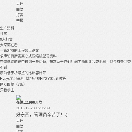
点评
回复
打赏
举报
生产
资料
打赏
0
人打赏
大家都在看
一篇SPS的工程硕士论文
求库珀贝斯麦离心式压缩机型号资料
在做毕设的途中遇到一些问题，想求助于你们！问老师他让我查资料，但是有些我查
不到
原油低于析蜡点的比热容计算
Hysys学习资料- 陆地科技HYSYS培训教程
网友回复（7条）
只看楼主
在路上1990
沙发
2011-12-28 16:06:39
好东西，管理员辛苦了！:)
点评
回复