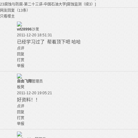
23腐蚀与防腐-第二十三讲-中国石油大学[腐蚀监测（续3）]
网友回复（13条）
只看楼主
wf28996
沙发
2011-12-20 18:51:31
已经学习过了 帮着顶下吧 哈哈
点评
回复
打赏
举报
自由飞翔
管理员
板凳
2011-12-20 19:05:21
好资料！！
点评
回复
打赏
举报