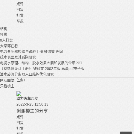
点评
回复
打赏
举报
结构
打赏
0
人打赏
大家都在看
电力变压器检修与试验手册 钟洪璧 等编
疏水表面及其减阻研究
电脱水原理、结构、脱水效果因素和发展的介绍PPT
《换热器设计手册》 钱颂文 2002年版 高清pdf电子版
油水旋流分离器入口结构优化研究
网友回复（1条）
只看楼主
动力火车
沙发
2022-3-25 11:56:13
谢谢楼主的分享
点评
回复
打赏