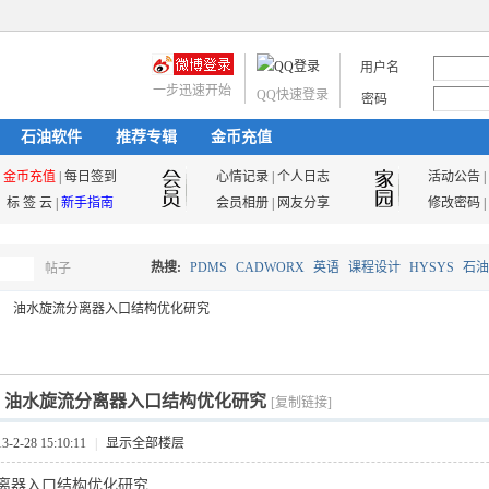
用户名
一步迅速开始
QQ快速登录
密码
石油软件
推荐专辑
金币充值
金币充值
|
每日签到
心情记录
|
个人日志
活动公告
|
标 签 云
|
新手指南
会员相册
|
网友分享
修改密码
|
热搜:
PDMS
CADWORX
英语
课程设计
HYSYS
石油
帖子
搜
油水旋流分离器入口结构优化研究
油气储运
索
]
油水旋流分离器入口结构优化研究
[复制链接]
2-28 15:10:11
|
显示全部楼层
离器入口结构优化研究