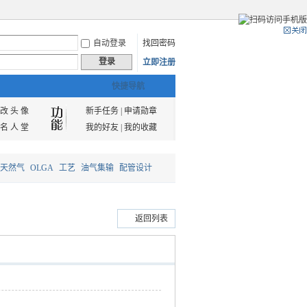
自动登录
找回密码
登录
立即注册
快捷导航
改 头 像
新手任务
|
申请勋章
名 人 堂
我的好友
|
我的收藏
天然气
OLGA
工艺
油气集输
配管设计
返回列表