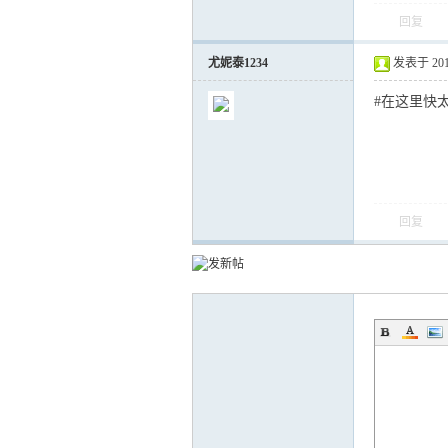
回复
尤妮泰1234
发表于 2017-
#在这里快
回复