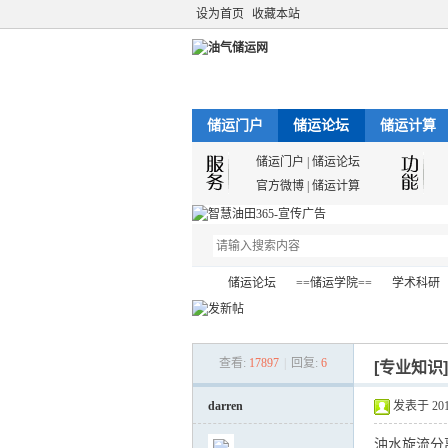
设为首页
收藏本站
储运门户
储运论坛
储运计算
储运门户
|
储运论坛
官方微博
|
储运计算
储运论坛
==储运学院==
学术科研
查看:
17897
|
回复:
6
[专业知识
油
»
›
›
›
darren
发表于 2013-
油水旋流分