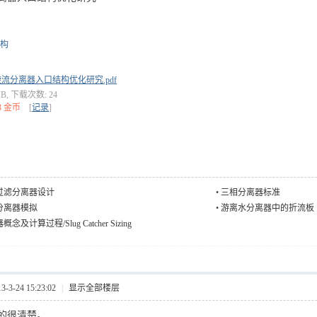
构
流分离器入口结构优化研究.pdf
MB, 下载次数: 24
3 金币
[
记录
]
过滤分离器设计
•
三相分离器标准
分离器模拟
•
游离水分离器中的折流板
及计算过程/Slug Catcher Sizing
3-24 15:23:02
|
显示全部楼层
的很清楚。