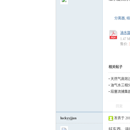
分离器
,
结
油水旋
气
1.47 
售价:
相关帖子
•
天然气高效
•
油气水三相
•
段塞流捕集器概念
储
回复
luckyyjjun
发表于 2013-
好东西，讲