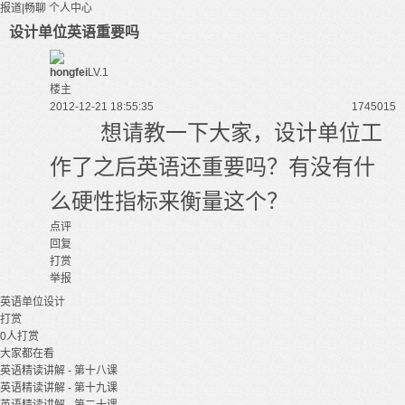
报道|畅聊
个人中心
设计单位英语重要吗
hongfei
LV.1
楼主
2012-12-21 18:55:35
17450
15
想请教一下大家，设计单位工
作了之后英语还重要吗？有没有什
么硬性指标来衡量这个？
点评
回复
打赏
举报
英语
单位
设计
打赏
0
人打赏
大家都在看
英语精读讲解 - 第十八课
英语精读讲解 - 第十九课