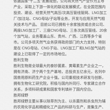
依据国家“十二五”发展规划，公司将天然气产业作为主导
产业，采取上下游一体化的联动发展模式，在全国范围内
投资、建设、经营天然气高压/次高压管线管网、LNG加工
厂/加注站、CNG母站/子站等业务，开发与应用天然气相
关技术与产品。 目前公司已拥有十余家独资或合资公司、
两座LNG加工厂、三座CNG母站、三条次高压管线、20余
个加气站，业务覆盖山东、贵州、广西、江西等多个省
市。公司多项天然气业务获得政府部门的大力支持，特别
是在 CNG母站、CNG子站、LNG加工厂和LNG加气站的
建设上已取得了一定的市场地位。
胜利生物
胜利生物是全球最大的泰妙菌素、黄霉素生产企业之一，
拥有济南、济宁两个生产基地，总投资五亿余元，名列中
国兽用原料药生产企业十强。公司重视技术研发与创新，
拥有生物化工研究院，积极与国内外同行、专家建立合作
关系，多项科研成果和国家专利填补了国内空白。
胜邦绿野
胜邦绿野主要从事以除草剂为主、以杀菌剂和杀虫剂为辅
的农用化学品和精细化工产品的科研与生产，是集生产、