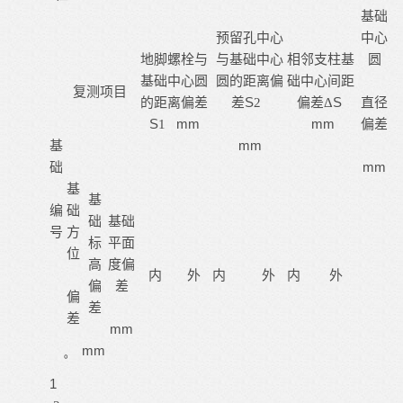
基础
预留孔中心
中心
地脚螺栓与
与基础中心
相邻支柱基
圆
基础中心圆
圆的距离偏
础中心间距
复测项目
S
S
的距离偏差
差
2
偏差
Δ
直径
S
mm
mm
1
偏差
基
mm
础
mm
基
基
编
础
础
基础
号
方
标
平面
位
高
度偏
内
内
内
外
外
外
偏
差
偏
差
差
mm
mm
゜
1