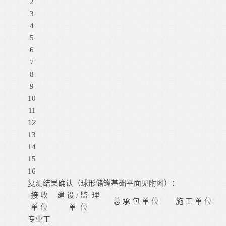
2
3
4
5
6
7
8
9
10
11
12
13
14
15
16
复测结果确认（球形储罐基础平面见附图）：
接
收
建
设
/
监
理
总
承
包
单
位
施
工
单
位
单
位
单
位
专业工