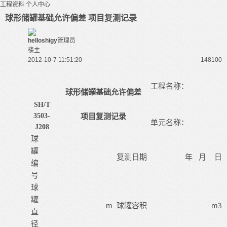
工程资料
个人中心
球形储罐基础允许偏差 项目复测记录
helloshigy
管理员
楼主
2012-10-7 11:51:20
14810
0
工程名称：
球形储罐基础允许偏差
SH
/
T
3503-
项目复测记录
单元名称：
J
208
球
罐
复测日期
年
月
日
编
号
球
罐
m
m
球罐容积
3
直
径