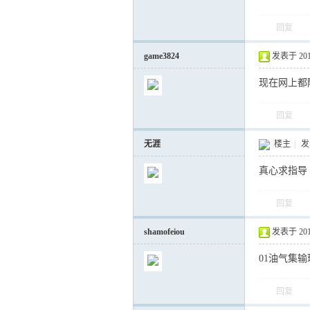
回复
运
game3824
发表于 2012-
现在网上都
回复
无涯
楼主
|
发表
真心求指导
网
回复
shamofeiou
发表于 2012-
01油气集
回复