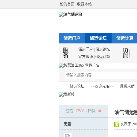
设为首页
收藏本站
储运门户
储运论坛
储运计算
储运门户
|
储运论坛
官方微博
|
储运计算
储运论坛
==欢迎光临==
悬赏求助
查看:
17598
|
回复:
10
油气储运
油
»
›
›
›
无涯
发表于 2012-