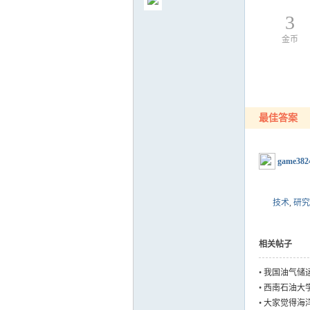
3
金币
气
最佳答案
game382
技术
,
研究
储
相关帖子
•
我国油气储
•
西南石油大
•
大家觉得海