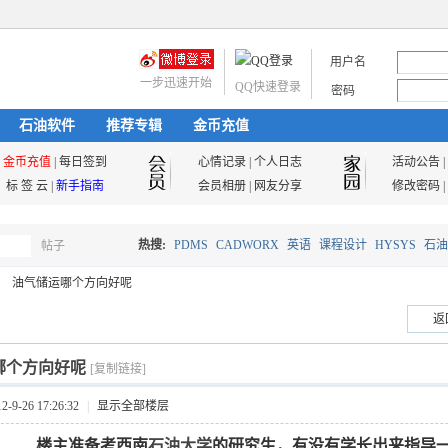
用户名
一步迅速开始
QQ快速登录
密码
石油软件
推荐专辑
金币充值
金币充值
|
每日签到
心情记录
|
个人日志
活动公告
|
标 签 云
|
新手指南
会员相册
|
网友分享
修改密码
|
热搜:
PDMS
CADWORX
英语
课程设计
HYSYS
石油
帖子
搜
油气储运哪个方向好呢
油气储运
返
索
哪个方向好呢
[复制链接]
9-26 17:26:32
|
显示全部楼层
楼主准备考西南
石油大学
的研究生，有没有学长出来指导