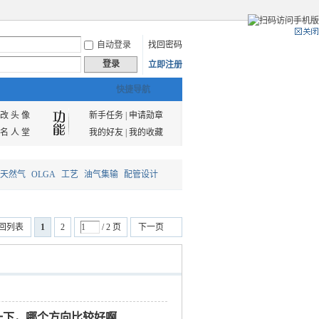
自动登录
找回密码
登录
立即注册
快捷导航
改 头 像
新手任务
|
申请勋章
名 人 堂
我的好友
|
我的收藏
天然气
OLGA
工艺
油气集输
配管设计
回列表
1
2
/ 2 页
下一页
一下，哪个方向比较好啊