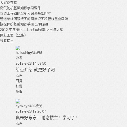
大家都在看
燃气轮机基础知识学习课件
管道工程图的绘制和识读基础PPT
管道单线图双线图的画法识图和管线重叠画法
阴极保护基础知识手册 17页.pdf
2012 年注册化工工程师基础知识考试大纲
网友回复（11条）
只看楼主
helloshigy
管理员
沙发
2012-9-23 14:58:50
给点介绍 就更好了呵
点评
回复
打赏
举报
cydxcyp780
板凳
2012-9-28 19:26:07
真是好东东！谢谢楼主！学习了！
点评