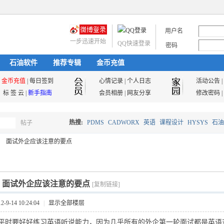
用户名
一步迅速开始
QQ快速登录
密码
石油软件
推荐专辑
金币充值
金币充值
|
每日签到
心情记录
|
个人日志
活动公告
|
标 签 云
|
新手指南
会员相册
|
网友分享
修改密码
|
热搜:
PDMS
CADWORX
英语
课程设计
HYSYS
石油
帖子
搜
面试外企应该注意的要点
油气储运
索
]
面试外企应该注意的要点
[复制链接]
9-14 10:24:04
|
显示全部楼层
要好好练习英语听说能力，因为几乎所有的外企第一轮面试都是英语