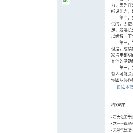
力，因为在
听说能力，
第二，要自
试的，即使
足，发展长
气
以缓解一下
第三，学好
但是，成绩
家肯定都明
其他的活动
第三，要尽
有人可能会
你团队协作
面试
,
本职
储
相关帖子
•
石大化工专
•
求一份课程
•
天然气处理与