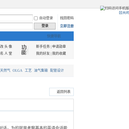
自动登录
找回密码
登录
立即注册
快捷导航
改 头 像
新手任务
|
申请勋章
名 人 堂
我的好友
|
我的收藏
天然气
OLGA
工艺
油气集输
配管设计
返回列表
对话，为的就是考察基本的英语会话能