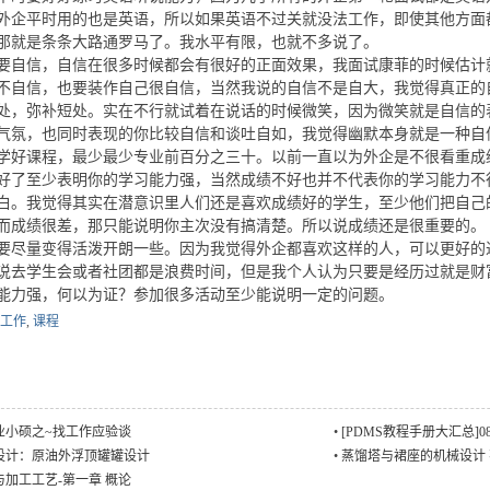
外企平时用的也是英语，所以如果英语不过关就没法工作，即使其他方面
那就是条条大路通罗马了。我水平有限，也就不多说了。
信，自信在很多时候都会有很好的正面效果，我面试康菲的时候估计
不自信，也要装作自己很自信，当然我说的自信不是自大，我觉得真正的
处，弥补短处。实在不行就试着在说话的时候微笑，因为微笑就是自信的
气氛，也同时表现的你比较自信和谈吐自如，我觉得幽默本身就是一种自
课程，最少最少专业前百分之三十。以前一直以为外企是不很看重成
好了至少表明你的学习能力强，当然成绩不好也并不代表你的学习能力不
白。我觉得其实在潜意识里人们还是喜欢成绩好的学生，至少他们把自己
而成绩很差，那只能说明你主次没有搞清楚。所以说成绩还是很重要的。
量变得活泼开朗一些。因为我觉得外企都喜欢这样的人，可以更好的
说去学生会或者社团都是浪费时间，但是我个人认为只要是经历过就是财
能力强，何以为证？参加很多活动至少能说明一定的问题。
工作
,
课程
业小硕之~找工作应验谈
•
[PDMS教程手册大汇总]
设计：原油外浮顶罐罐设计
•
蒸馏塔与裙座的机械设计
加工工艺-第一章 概论