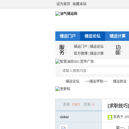
设为首页
收藏本站
储运门户
储运论坛
储运计算
储运门户
|
储运论坛
官方微博
|
储运计算
储运论坛
==储运学院==
储运就业
查看:
15921
|
回复:
0
[求职技巧
油
»
›
›
›
sishui
发表于 2012-
第一，平时