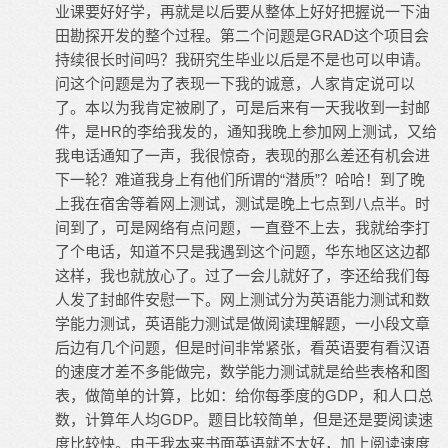
业课要好好学，再就是以后要从整体上好好把握说一下油
田勘探开发的整个过程。第二个问题是GRAD这个项目会
持续很长时间吗？我研究生毕业以后是不是也可以申请。
问这个问题是为了表现一下我的诚意，人家肯定说可以
了。本以为我肯定被刷了，可是后来有一天我收到一封邮
件，是HR的李给我发的，通知我晚上参加网上测试，又给
我电话通知了一声，我很惊奇，表现的那么差还有机会进
下一轮？难道我身上有他们所谓的“潜质”？哈哈！到了晚
上我在宿舍等着网上测试，测试是晚上七点到八点半。时
间到了，可是网络有点问题，一直登不上去，我就给李打
了个电话，知道不只是我遇到这个问题，华东地区这边都
这样，我也就放心了。过了一会儿就好了，李还给我们每
人发了封邮件安慰一下。网上测试分为英语能力测试和数
学能力测试，英语能力测试是做阅读理解题，一小段文章
后边有几个问题，但是时间非常紧张，看英语要有看汉语
的速度才差不多能做完，数学能力测试就是给些表格和图
表，做简单的计算，比如：给你每季度的GDP，和人口总
数，计算年人均GDP。题目比较简单，但是还是要阅读速
度比较快。由于我本来书面英语就不太好，加上阅读速度