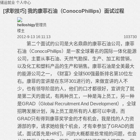
储运就业
个人中心
[求职技巧] 我的康菲石油（ConocoPhillips）面试过程
helloshigy
管理员
楼主
2012-9-13 16:11:13
10373
0
第二个面试的公司是大名鼎鼎的康菲石油公司，康菲
石油（ConocoPhillips）是一家全球著名的国际一体化能源
公司，主要从事石油、天然气勘探、生产、加工和营销，
以及化工和塑料产品的生产和销售。康菲石油是全美最大
的能源公司之一，《财富》全球500强最新排名第10位左
右。康菲的宣讲是在东环301进行的，来做宣讲的人不
少，也有领导阶层的人，他们的口才都很好，宣讲完了就
是第二天的面试，有两种员工，一种是海上员工，另一种
是GRAD（Global Recruitment And Development），全球
招聘发展计划，海上员工是所有的人都可以申请，而
GRAD只有得到康菲奖学金的才有机会，我是找的人力资
源部的李，请求她给我个机会，才有幸参加了GRAD的面
试，面试首先是HR们，问的大概都是些常规的问题，也会