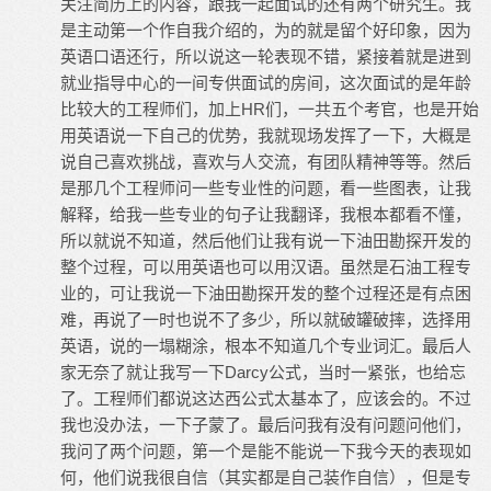
关注简历上的内容，跟我一起面试的还有两个研究生。我
是主动第一个作自我介绍的，为的就是留个好印象，因为
英语口语还行，所以说这一轮表现不错，紧接着就是进到
就业指导中心的一间专供面试的房间，这次面试的是年龄
比较大的工程师们，加上HR们，一共五个考官，也是开始
用英语说一下自己的优势，我就现场发挥了一下，大概是
说自己喜欢挑战，喜欢与人交流，有团队精神等等。然后
是那几个工程师问一些专业性的问题，看一些图表，让我
解释，给我一些专业的句子让我翻译，我根本都看不懂，
所以就说不知道，然后他们让我有说一下油田勘探开发的
整个过程，可以用英语也可以用汉语。虽然是石油工程专
业的，可让我说一下油田勘探开发的整个过程还是有点困
难，再说了一时也说不了多少，所以就破罐破摔，选择用
英语，说的一塌糊涂，根本不知道几个专业词汇。最后人
家无奈了就让我写一下Darcy公式，当时一紧张，也给忘
了。工程师们都说这达西公式太基本了，应该会的。不过
我也没办法，一下子蒙了。最后问我有没有问题问他们，
我问了两个问题，第一个是能不能说一下我今天的表现如
何，他们说我很自信（其实都是自己装作自信），但是专