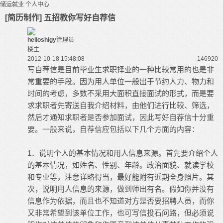
储运就业
个人中心
[简历制作] 五招教你写好自荐信
helloshigy
管理员
楼主
2012-10-18 15:48:08
14692
0
写自荐信是目前毕业生求职择业的一种比较常用的也是非
常重要的手段。因为用人单位一般出于节约人力、物力和
时间的考虑，多数不采用大面积直接面试的形式，而是要
求求职者先寄送自我介绍材料，由他们进行比较、筛选，
然后才通知求职者是否参加面试，因此写好自荐信十分重
要。一般来说，自荐信应包括以下几个方面的内容：
1．说明个人的基本情况和用人信息来源。首先要介绍个人
的基本情况，如姓名、性别、年龄。政治面貌、就读学校
和专业等，注意详略得当，最好能附有近期全身照片。其
次，说明用人信息的来源，做到师出有名。假如你并没有
信息作为依据，而且也不知道对方是否要招聘人员，而你
又非常希望到该单位工作，也可写信投石问路，但必须说