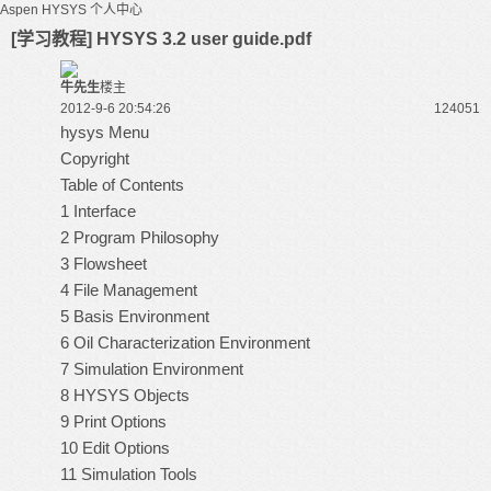
Aspen HYSYS
个人中心
[学习教程] HYSYS 3.2 user guide.pdf
牛先生
楼主
2012-9-6 20:54:26
12405
1
hysys
Menu
Copyright
Table of Contents
1 Interface
2 Program Philosophy
3 Flowsheet
4 File Management
5 Basis Environment
6 Oil Characterization Environment
7 Simulation Environment
8 HYSYS Objects
9 Print Options
10 Edit Options
11 Simulation Tools