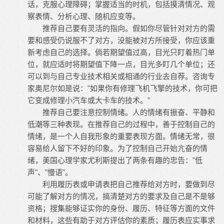
话，克服心理障碍；掌握适当的时机，包括摸清情况、观
察表情、分析心理、随机应变等。
推荐自己要有灵活的指向。假如你尽管针对对方的需
要和感受仍说服不了对方，没能被对方所接受，你应该重
新考虑自己的选择。倘若期望值过高，目光只盯着热门单
位，就应适时将期望值下降一点，目光多盯几个单位；还
可以到与自己专业技术相关或相通的行业去自荐。咨询专
家奥尼尔如是说："如果你有修理飞机飞擎的技术，你可把
它变成修理小汽车或大卡车的技术。"
推荐自己要注意控制情绪。人的情绪有振奋、平静和
低潮等三种表现。在推荐自己的过程中，善于控制自己的
情绪，是一个人自我形象的重要表现方面。情绪无常，很
容易给人留下不好的印象。为了控制自己开始亢奋的情
绪，美国心理学家尤利斯提出了两条有趣的忠告："低
声"、"慢语"。
利用履历表或申请表把自己推荐给对方时，要做到尽
可能了解对方的情况，搞清楚对方的要求及自己是不是够
资格；搜集能够证实你的身份、履历、特征等方面的文件
和材料，这些有助于对方评估你的素质；履历表应实事求