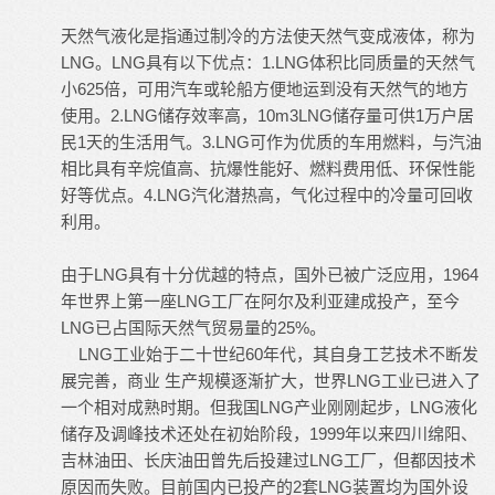
天然气液化是指通过制冷的方法使天然气变成液体，称为
LNG。LNG具有以下优点：1.LNG体积比同质量的天然气
小625倍，可用汽车或轮船方便地运到没有天然气的地方
使用。2.LNG储存效率高，10m3LNG储存量可供1万户居
民1天的生活用气。3.LNG可作为优质的车用燃料，与汽油
相比具有辛烷值高、抗爆性能好、燃料费用低、环保性能
好等优点。4.LNG汽化潜热高，气化过程中的冷量可回收
利用。
由于LNG具有十分优越的特点，国外已被广泛应用，1964
年世界上第一座LNG工厂在阿尔及利亚建成投产，至今
LNG已占国际天然气贸易量的25%。
LNG工业始于二十世纪60年代，其自身工艺技术不断发
展完善，商业 生产规模逐渐扩大，世界LNG工业已进入了
一个相对成熟时期。但我国LNG产业刚刚起步，LNG液化
储存及调峰技术还处在初始阶段，1999年以来四川绵阳、
吉林油田、长庆油田曾先后投建过LNG工厂，但都因技术
原因而失败。目前国内已投产的2套LNG装置均为国外设