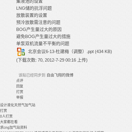
集液池的设置
LNG储的抗浮问题
放散装置的设置
预冷放散需注意的问题
BOG产生量过大的原因
避免BOG产生量过大的措施
单泵双机流量不平衡的问题
北京会议6-13-杜建梅（调整）.ppt
(434 KB)
(下载次数: 70, 2012-7-29 00:16 上传)
该贴已经同步到
自由飞翔的微博
点评
回复
打赏
举报
设计
液化天然气
加气站
打赏
0
人打赏
大家都在看
求cng加气站资料