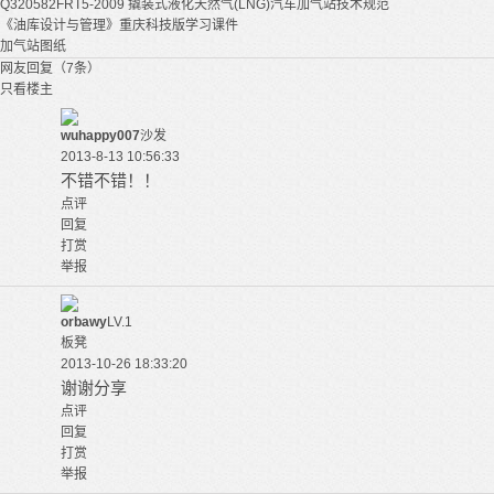
Q320582FRT5-2009 撬装式液化天然气(LNG)汽车加气站技术规范
《油库设计与管理》重庆科技版学习课件
加气站图纸
网友回复（7条）
只看楼主
wuhappy007
沙发
2013-8-13 10:56:33
不错不错！！
点评
回复
打赏
举报
orbawy
LV.1
板凳
2013-10-26 18:33:20
谢谢分享
点评
回复
打赏
举报