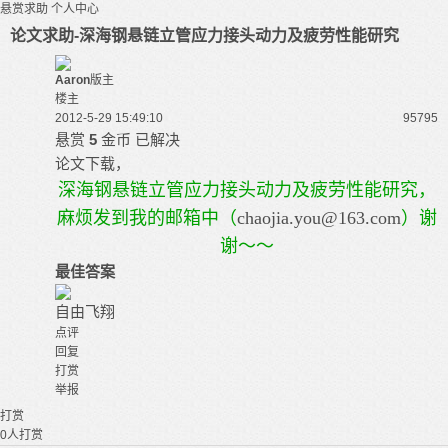
悬赏求助
个人中心
论文求助-深海钢悬链立管应力接头动力及疲劳性能研究
Aaron
版主
楼主
2012-5-29 15:49:10
9579
5
悬赏
5
金币
已解决
论文下载，
深海钢悬链立管应力接头动力及疲劳性能研究，
麻烦发到我的邮箱中（
chaojia.you@163.com
）谢
谢～～
最佳答案
自由飞翔
点评
回复
打赏
举报
打赏
0
人打赏