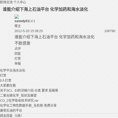
职场交流
个人中心
谁能介绍下海上石油平台 化学加药和海水淡化
sanndy01
LV.1
楼主
2012-5-20 15:39:25
10679
0
谁能介绍下海上石油平台 化学加药和海水淡化
不胜感激
点评
回复
打赏
举报
化学
平台
海水淡化
打赏
0
人打赏
大家都在看
关于SCI、EI的详细介绍-分类 要求 投稿等
二氧化碳化学_现状及展望
CO_2化学吸收技术研究.rar
化学化工物性数据手册_无机卷-免费分享
康菲石油的平台
网友回复（0条）