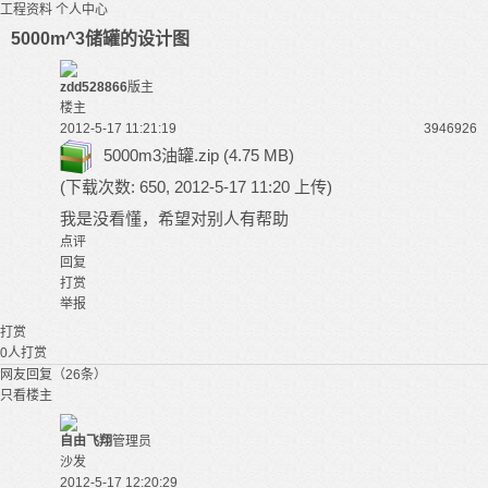
工程资料
个人中心
5000m^3储罐的设计图
zdd528866
版主
楼主
2012-5-17 11:21:19
39469
26
5000m3油罐.zip
(4.75 MB)
(下载次数: 650, 2012-5-17 11:20 上传)
我是没看懂，希望对别人有帮助
点评
回复
打赏
举报
打赏
0
人打赏
网友回复（26条）
只看楼主
自由飞翔
管理员
沙发
2012-5-17 12:20:29