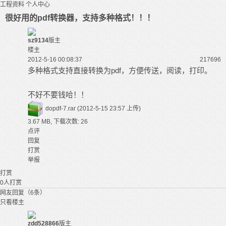
工程资料
个人中心
很好用的pdf转换器，支持多种格式！！！
sz9134
版主
楼主
2012-5-16 00:08:37
21769
6
多种格式支持直接转换为pdf，方便传送，阅读，打印。
不好不要钱哈！！
dopdf-7.rar
(2012-5-15 23:57 上传)
3.67 MB, 下载次数: 26
点评
回复
打赏
举报
打赏
0
人打赏
网友回复（6条）
只看楼主
zdd528866
版主