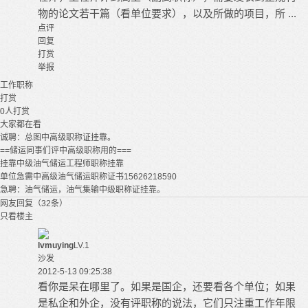
物的论文若干篇（看单位要求），以及所做的项目，所 ...
点评
回复
打赏
举报
工作
职称
打赏
0
人打赏
大家都在看
诚聘：总图中高级职称证挂靠。
==储运同事们评中高级职称用的===
挂靠中级油气储运工程师职称挂靠
单位急需中高级油气储运职称证书15626218590
急聘：油气储运，油气集输中级职称证挂靠。
网友回复（32条）
只看楼主
lvmuying
LV.1
沙发
2012-5-13 09:25:38
看你是呆在哪里了。如果是国企，还要看各个单位；如果
是私企和外企，没有评职称的说法，它们只注重工作年限