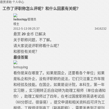
悬赏求助
个人中心
工作了评职称怎么评呢？和什么因素有关呢？
helloshigy
管理员
楼主
2012-5-13 09:25:37
34162
32
悬赏
20
金币
已解决
关于职称问题，不了解。
请大家说说评职称看什么呢？
和那些有关呢？
最佳答案
lvmuying
看你是呆在哪里了。如果是国企，还要看各个单位；如果
是私企和外企，没有评职称的说法，它们只注重工作年限
和经验及技能。在国企，如果是设计院，本科生，第一年
实习期 ，实习期转正后自动转为助理工程师（单位会通知
你），助理工程师过了四年，在考过国家职称英语考试后
（60分即过，很容易），提交申请和相关资料后可评为工
程师，工程师评到高工（副高职称），需要发表到正规刊