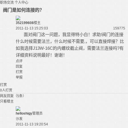
职场交流
个人中心
阀门是如何连接的？
352199608
楼主
2011-11-13 15:25:03
15977
5
面对阀门这一问题，我显得特小白！求助!阀门的连接
什么时候需要法兰，什么时候不需要,，可以直接焊接？比
如我选择J13W-16C的内螺纹截止阀，需要法兰连接吗?有
详细资料说明最好！谢谢！
点评
回复
打赏
举报
打赏
0
人打赏
网友回复（5条）
只看楼主
helloshigy
管理员
沙发
2011-11-13 19:20:54