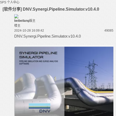
SPS
个人中心
[软件分享] DNV.Synergi.Pipeline.Simulator.v10.4.0
beibeilang
版主
楼主
2024-10-28 16:09:42
4908
5
DNV.Synergi.Pipeline.Simulator.v10.4.0