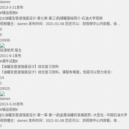
darren
2013-3-21发布
#储运视频#
[16油罐及管道强度设计-第七章-第三讲]储罐基础简介-石油大学视频
视频播主：darren 发布时间：2021-01-08 您还可以：到视频中心内观看，体 ...
0
0
10936
炫漠依然
版主
2011-9-1发布
#课件试题#
【油罐及管道强度设计】综合复习资料
《油罐及管道强度设计》综合复习资料，课程有难度，但是可以努力攻克~
14
1
29525
darren
2013-3-20发布
#储运视频#
[01油罐及管道强度设计-第一章-第一讲]金属油罐的发展趋势--大型化 - 中国石油大学
视频播主：darren 发布时间：2021-01-08 您还可以：到视频中心内观看，体 ...
7