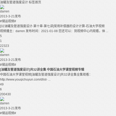
油罐及管道强度设计
标签首页
darren
2013-3-21发布
#储运视频#
[32油罐及管道强度设计-第十章-第七讲]常用补偿器的设计计算-石油大学视频
视频播主：darren 发布时间：2021-01-08 您还可以：到视频中心内观看，体 ...
5
1
22323
darren
2013-3-21发布
#储运视频#
[油罐及管道强度设计]共32讲全集 中国石油大学课堂视频专辑
中国石油大学课堂视频[油罐及管道强度设计]共32讲全集全集观看：
http://www.youqichuyun.com/dlist- ...
49
6
200430
darren
2013-3-21发布
#储运视频#