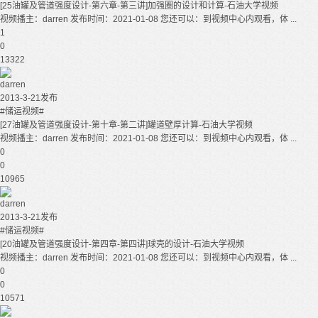
[25油罐及管道强度设计-第六章-第三讲]加强圈的设计和计算-石油大学视频
视频播主：darren 发布时间：2021-01-08 您还可以：到视频中心内观看，体 ...
1
0
13322
darren
2013-3-21发布
#储运视频#
[27油罐及管道强度设计-第十章-第二讲]罐道壁厚计算-石油大学视频
视频播主：darren 发布时间：2021-01-08 您还可以：到视频中心内观看，体 ...
0
0
10965
darren
2013-3-21发布
#储运视频#
[20油罐及管道强度设计-第四章-第四讲]球壳的设计-石油大学视频
视频播主：darren 发布时间：2021-01-08 您还可以：到视频中心内观看，体 ...
0
0
10571