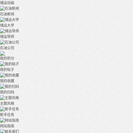
储运动画
石油新闻
储运大学
储运导师
石油公司
我的积分
我的帖子
我的收藏
我的扫码
主题风格
新手任务
网站指南