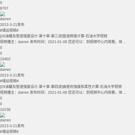
0
9707
darren
2013-3-21发布
#储运视频#
[28油罐及管道强度设计-第十章-第三讲]管道跨度计算-石油大学视频
视频播主：darren 发布时间：2021-01-08 您还可以：到视频中心内观看，体 ...
0
0
10402
darren
2013-3-21发布
#储运视频#
[29油罐及管道强度设计-第十章-第四讲]曲管的强度和柔性计算-石油大学视频
视频播主：darren 发布时间：2021-01-08 您还可以：到视频中心内观看，体 ...
0
0
10238
darren
2013-3-21发布
#储运视频#