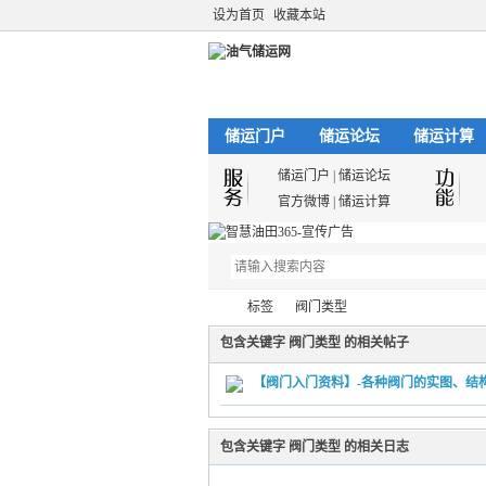
设为首页
收藏本站
储运门户
储运论坛
储运计算
储运门户
|
储运论坛
官方微博
|
储运计算
标签
阀门类型
包含关键字 阀门类型 的相关帖子
【阀门入门资料】-各种阀门的实图、结
油
›
›
包含关键字 阀门类型 的相关日志