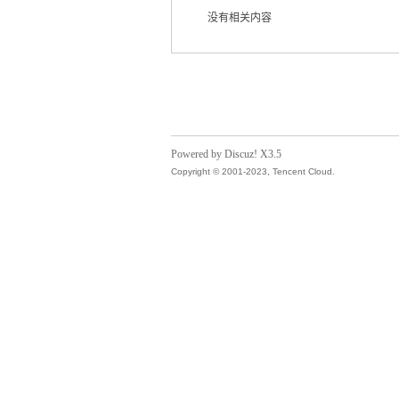
没有相关内容
气
Powered by Discuz! X3.5
Copyright © 2001-2023, Tencent Cloud.
储