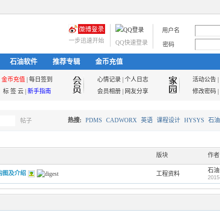
用户名
一步迅速开始
QQ快速登录
密码
石油软件
推荐专辑
金币充值
金币充值
|
每日签到
心情记录
|
个人日志
活动公告
|
标 签 云
|
新手指南
会员相册
|
网友分享
修改密码
|
热搜:
PDMS
CADWORX
英语
课程设计
HYSYS
石油
帖子
搜
油气储运
版块
作者
石油
构图及介绍
工程资料
索
2015