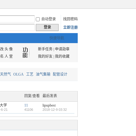
自动登录
找回密码
登录
立即注册
快捷导航
改 头 像
新手任务
|
申请勋章
名 人 堂
我的好友
|
我的收藏
天然气
OLGA
工艺
油气集输
配管设计
回复/查看
最后发表
大学
11
lipupbest
-6-21
41106
2018-12-9 03:32