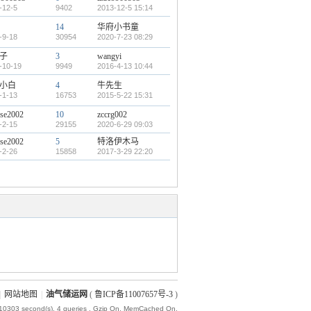
-12-5
9402
2013-12-5 15:14
14
华府小书童
-9-18
30954
2020-7-23 08:29
子
3
wangyi
-10-19
9949
2016-4-13 10:44
小白
4
牛先生
-1-13
16753
2015-5-22 15:31
ise2002
10
zccrg002
-2-15
29155
2020-6-29 09:03
ise2002
5
特洛伊木马
-2-26
15858
2017-3-29 22:20
|
网站地图
|
油气储运网
(
鲁ICP备11007657号-3
)
010303 second(s), 4 queries , Gzip On, MemCached On.