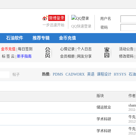
用户名
一步迅速开始
QQ快速登录
密码
石油软件
推荐专辑
金币充值
金币充值
|
每日签到
心情记录
|
个人日志
活动公告
|
标 签 云
|
新手指南
会员相册
|
网友分享
修改密码
|
热搜:
PDMS
CADWORX
英语
课程设计
HYSYS
石油
帖子
搜
油气储运
版块
作者
sham
储运就业
索
2011
牛先
学术科研
2012
牛先
学术科研
2012