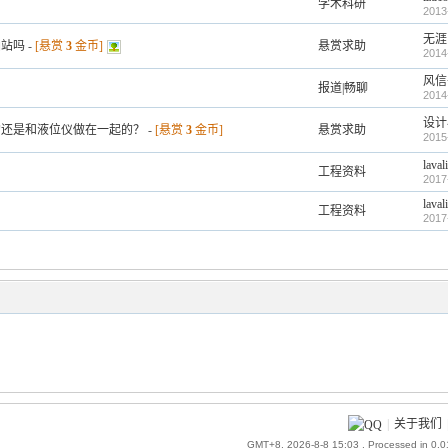
学术科研
2013
无涯
油站吗
-
[悬赏
3
金币]
悬赏求助
2014
风信
报道|畅聊
2014
设计
的还是和液位仪做在一起的？
-
[悬赏
3
金币]
悬赏求助
2015
laval
工程资料
2017
laval
工程资料
2017
|
关于我们
GMT+8, 2026-8-8 15:03
, Processed in 0.