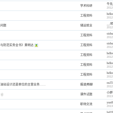
牛先
学术科研
2012
hello
工程资料
2012
__
的问题
储运就业
2012
sishu
工程资料
2012
sishu
析与防范实务全书》黄明达
工程资料
2012
hello
工程资料
2012
hello
工程资料
2012
hello
工程资料
2012
ou35
加油站设计还是单位的主营业务……
报道|畅聊
2012
小胖
计
课件试题
2013
yunf
职场交流
2013
lzd1