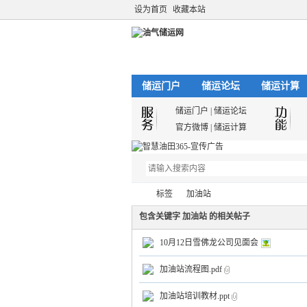
设为首页
收藏本站
储运门户
储运论坛
储运计算
储运门户
|
储运论坛
官方微博
|
储运计算
标签
加油站
包含关键字 加油站 的相关帖子
10月12日雪佛龙公司见面会
油
›
›
加油站流程图.pdf
加油站培训教材.ppt