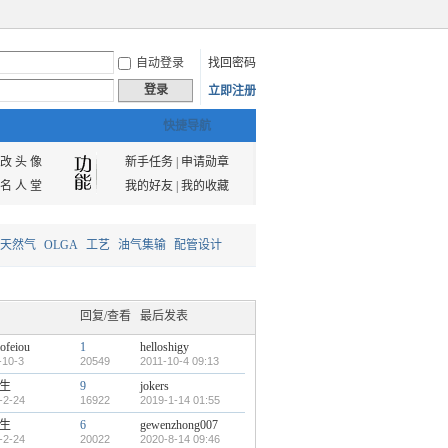
自动登录
找回密码
登录
立即注册
快捷导航
改 头 像
新手任务
|
申请勋章
名 人 堂
我的好友
|
我的收藏
天然气
OLGA
工艺
油气集输
配管设计
回复/查看
最后发表
ofeiou
1
helloshigy
-10-3
20549
2011-10-4 09:13
生
9
jokers
-2-24
16922
2019-1-14 01:55
生
6
gewenzhong007
-2-24
20022
2020-8-14 09:46