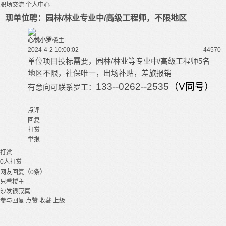
职场交流
个人中心
现单位聘：园林/林业专业中/高级工程师，不限地区
心悦小罗
楼主
2024-4-2 10:00:02
4457
0
单位项目投标需要，园林/林业等专业中/高级工程师5名
地区不限，社保唯一，出场补贴，差旅报销
133--0262--2535
（
V
同号）
有意向可联系罗工：
点评
回复
打赏
举报
打赏
0
人打赏
网友回复（0条）
只看楼主
沙发很寂寞...
参与回复
点赞
收藏
上级