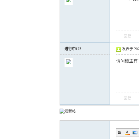
回复
气
进行中123
发表于 2025-
请问楼主有
回复
储