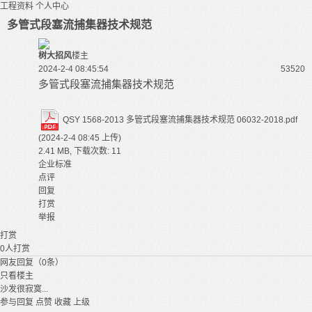
工程资料
个人中心
多管式段塞流捕集器技术规范
树大招风
楼主
2024-2-4 08:45:54
5352
0
多管式段塞流捕集器技术规范
QSY 1568-2013 多管式段塞流捕集器技术规范 06032-2018.pdf
(2024-2-4 08:45 上传)
2.41 MB, 下载次数: 11
企业标准
点评
回复
打赏
举报
打赏
0
人打赏
网友回复（0条）
只看楼主
沙发很寂寞...
参与回复
点赞
收藏
上级