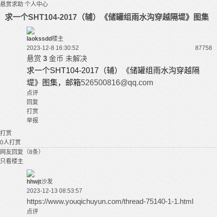
悬赏求助
个人中心
求一个SHT104-2017（辅）《储罐组雨水沟穿越隔堤》图集
laokssdd
楼主
2023-12-8 16:30:52
8775
8
悬赏
3
金币
未解决
求一个SHT104-2017（辅）《储罐组雨水沟穿越隔
堤》图集，邮箱
526500816@qq.com
点评
回复
打赏
举报
打赏
0
人打赏
网友回复（8条）
只看楼主
hhwjt
沙发
2023-12-13 08:53:57
https://www.youqichuyun.com/thread-75140-1-1.html
点评