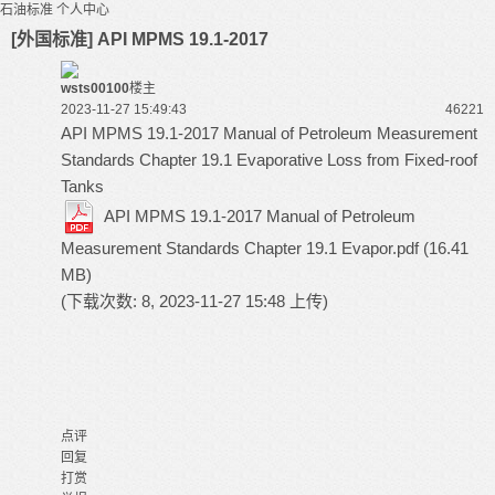
石油标准
个人中心
[外国标准] API MPMS 19.1-2017
wsts00100
楼主
2023-11-27 15:49:43
4622
1
API MPMS 19.1-2017 Manual of Petroleum Measurement
Standards Chapter 19.1 Evaporative Loss from Fixed-roof
Tanks
API MPMS 19.1-2017 Manual of Petroleum
Measurement Standards Chapter 19.1 Evapor.pdf
(16.41
MB)
(下载次数: 8, 2023-11-27 15:48 上传)
点评
回复
打赏