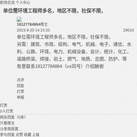
职场交流
个人中心
单位需环境工程师多名，地区不限，社保不限，
18127784864
楼主
2023-9-20 14:15:33
2901
0
单位需环境工程师多名，地区不限，社保不限，
另需：建筑、市政、结构、电气、机械、电子、通信、水
利、公路、环境、电力、机械设备、会计、统计、化工、
道路桥梁、焊接、岩土、燃气、地质、总图、防护、等
有意联系18127784864（vx同号）介绍酬谢
点评
回复
打赏
举报
打赏
0
人打赏
网友回复（0条）
只看楼主
沙发很寂寞...
参与回复
点赞
收藏
上级