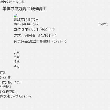
职场交流
个人中心
单位寻电力高工 暖通高工
18127784864
楼主
2023-9-8 16:57:22
3732
0
单位寻电力高工 暖通高工
要求：可网查 无需转社保
有意联系18127784864（vx同号）
点评
回复
打赏
举报
打赏
0
人打赏
网友回复（0条）
只看楼主
沙发很寂寞...
参与回复
点赞
收藏
上级