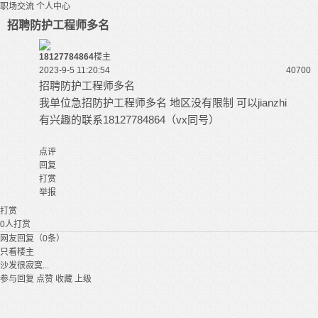
职场交流
个人中心
招聘防护工程师多名
18127784864
楼主
2023-9-5 11:20:54
4070
0
招聘防护工程师多名
我单位急招防护工程师多名 地区没有限制 可以jianzhi
有兴趣的联系18127784864（vx同号）
点评
回复
打赏
举报
打赏
0
人打赏
网友回复（0条）
只看楼主
沙发很寂寞...
参与回复
点赞
收藏
上级