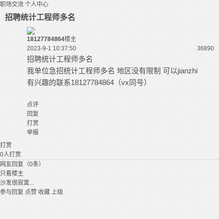
职场交流
个人中心
招聘统计工程师多名
18127784864
楼主
2023-9-1 10:37:50
3689
0
招聘统计工程师多名
我单位急招统计工程师多名 地区没有限制 可以jianzhi
有兴趣的联系18127784864（vx同号）
点评
回复
打赏
举报
打赏
0
人打赏
网友回复（0条）
只看楼主
沙发很寂寞...
参与回复
点赞
收藏
上级