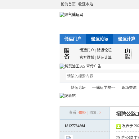
设为首页
收藏本站
储运门户
储运论坛
储运计算
储运门户
|
储运论坛
官方微博
|
储运计算
储运论坛
==储运学院==
职场交流
查看:
4890
|
回复:
0
招聘公路
油
»
›
›
›
18127784864
发表于 2023-
招聘公路工