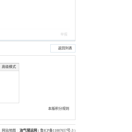
举报
返回列表
高级模式
本版积分规则
|
网站地图
|
油气储运网
(
鲁ICP备11007657号-3
)