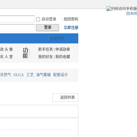
自动登录
找回密码
登录
立即注册
快捷导航
改 头 像
新手任务
|
申请勋章
名 人 堂
我的好友
|
我的收藏
天然气
OLGA
工艺
油气集输
配管设计
返回列表