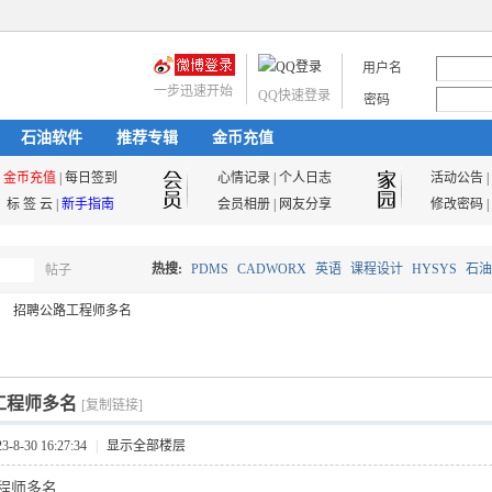
用户名
一步迅速开始
QQ快速登录
密码
石油软件
推荐专辑
金币充值
金币充值
|
每日签到
心情记录
|
个人日志
活动公告
|
标 签 云
|
新手指南
会员相册
|
网友分享
修改密码
|
热搜:
PDMS
CADWORX
英语
课程设计
HYSYS
石油
帖子
搜
招聘公路工程师多名
油气储运
索
工程师多名
[复制链接]
8-30 16:27:34
|
显示全部楼层
程师多名