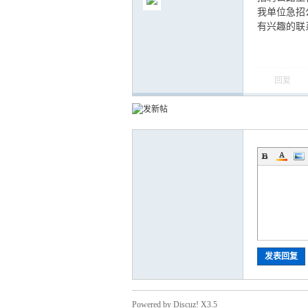
我单位急招公
有兴趣的联系1
回复
气
储
发表回复
Powered by Discuz! X3.5