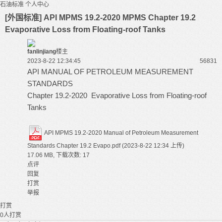
石油标准
个人中心
[外国标准] API MPMS 19.2-2020 MPMS Chapter 19.2
Evaporative Loss from Floating-roof Tanks
fanlinjiang
楼主
2023-8-22 12:34:45
5683
1
API MANUAL OF PETROLEUM MEASUREMENT
STANDARDS
Chapter 19.2-2020 Evaporative Loss from Floating-roof
Tanks
API MPMS 19.2-2020 Manual of Petroleum Measurement
Standards Chapter 19.2 Evapo.pdf
(2023-8-22 12:34 上传)
17.06 MB, 下载次数: 17
点评
回复
打赏
举报
打赏
0
人打赏