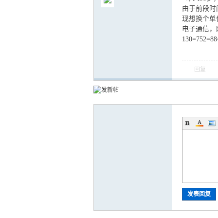
由于前段时
现想换个单
电子通信，
130=752=
气
回复
储
发表回复