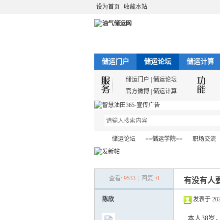
设为首页
收藏本站
储运门户
储运论坛
储运计算
储运门户
|
储运论坛
官方微博
|
储运计算
储运论坛
==储运学院==
职场交流
查看:
9533
|
回复:
0
有没有人
油
»
›
›
›
陈欣
发表于 2023-
本人38岁