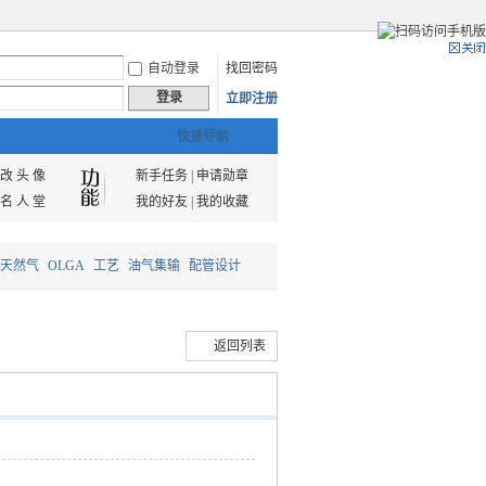
自动登录
找回密码
登录
立即注册
快捷导航
改 头 像
新手任务
|
申请勋章
名 人 堂
我的好友
|
我的收藏
天然气
OLGA
工艺
油气集输
配管设计
返回列表