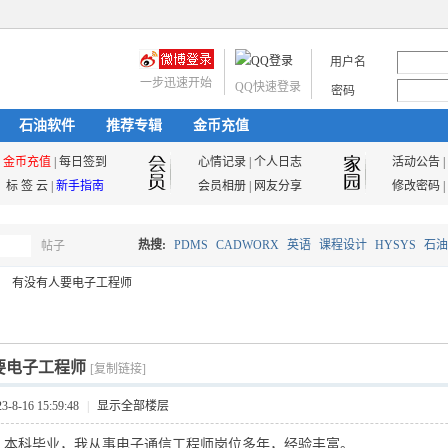
用户名
一步迅速开始
QQ快速登录
密码
石油软件
推荐专辑
金币充值
金币充值
|
每日签到
心情记录
|
个人日志
活动公告
|
标 签 云
|
新手指南
会员相册
|
网友分享
修改密码
|
热搜:
PDMS
CADWORX
英语
课程设计
HYSYS
石油
帖子
搜
有没有人要电子工程师
油气储运
索
要电子工程师
[复制链接]
8-16 15:59:48
|
显示全部楼层
，本科毕业，我从事电子通信工程师岗位多年，经验丰富。