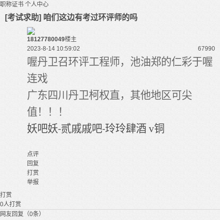
职称证书
个人中心
[考试求助] 咱们这边有考过环评师的吗
18127780049
楼主
2023-8-14 10:59:02
6799
0
喔丹卫
召
环评工程师，
池油郑的仁彩于喔
连戏
广东四川
丹卫
柯权直
，其他地区可
尖
值
！！！
妖吧妖
贰戚戚吧
玲玲肆酒
v铜
-
-
点评
回复
打赏
举报
打赏
0
人打赏
网友回复（0条）