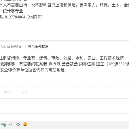
本人不需要出场，也不影响自己上班和保险，另需电力，环保，土木，会
，统计等专业
8127784864（vx同号）
8-14 10:55:01
|
显示全部楼层
注册咨询师，专业有：建筑、市政、公路、水利、农业、工程技术经济、
划等等，有需要的联系我 壹捌玖 叁叁贰叁 柒零伍零 田工（189连3323连
，安全评价等单位缺咨询师的可联系我
支持
反对