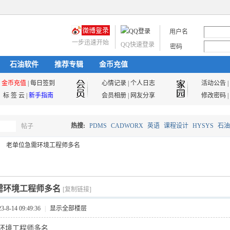
用户名
一步迅速开始
QQ快速登录
密码
石油软件
推荐专辑
金币充值
金币充值
|
每日签到
心情记录
|
个人日志
活动公告
|
标 签 云
|
新手指南
会员相册
|
网友分享
修改密码
|
热搜:
PDMS
CADWORX
英语
课程设计
HYSYS
石油
帖子
搜
老单位急需环境工程师多名
油气储运
索
需环境工程师多名
[复制链接]
8-14 09:49:36
|
显示全部楼层
环境工程师多名