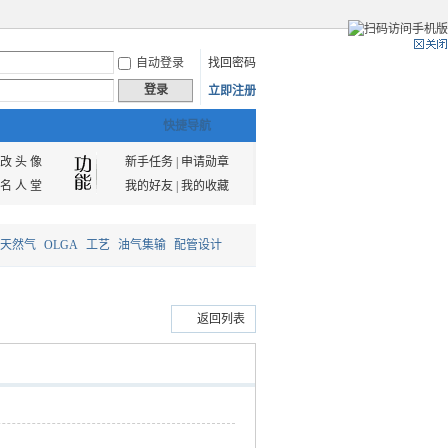
自动登录
找回密码
登录
立即注册
快捷导航
改 头 像
新手任务
|
申请勋章
名 人 堂
我的好友
|
我的收藏
天然气
OLGA
工艺
油气集输
配管设计
返回列表