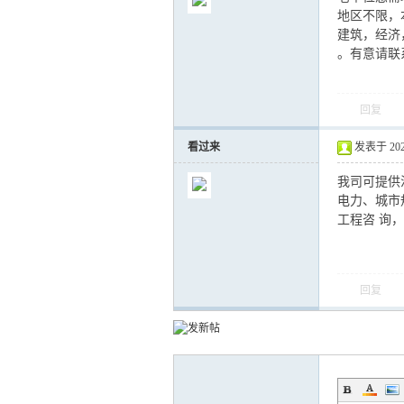
地区不限，
建筑，经济
。有意请联系1
气
回复
看过来
发表于 2023-
我司可提供
电力、城市规
工程咨 询
储
回复