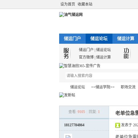
设为首页
收藏本站
储运门户
储运论坛
储运计算
储运门户
|
储运论坛
官方微博
|
储运计算
储运论坛
==储运学院==
职场交流
查看:
9105
|
回复:
1
老单位急
油
»
›
›
›
18127784864
发表于 2023-
老单位急需