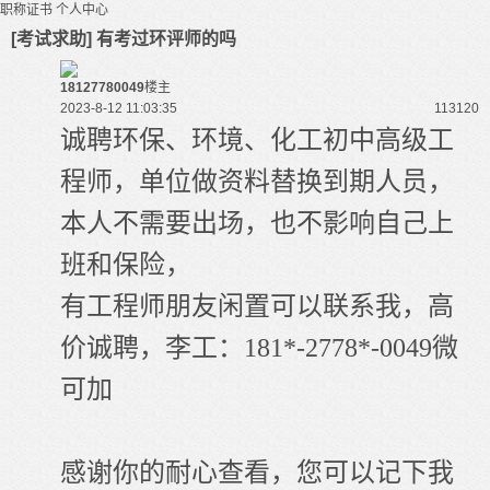
职称证书
个人中心
[考试求助] 有考过环评师的吗
18127780049
楼主
2023-8-12 11:03:35
11312
0
诚聘环保、环境、化工初中高级工
程师，单位做资料替换到期人员，
本人不需要出场，也不影响自己上
班和保险，
有工程师朋友闲置可以联系我，高
价诚聘，
李工
：
181*-2778*-0049
微
可加
感谢你的耐心查看，您可以记下我