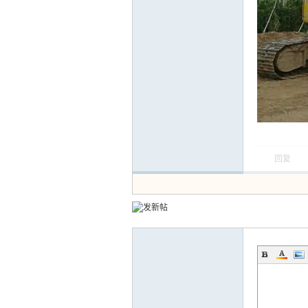
运
回复
网