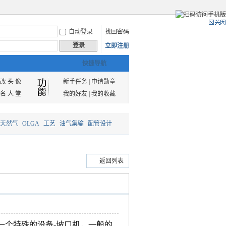
自动登录
找回密码
登录
立即注册
快捷导航
改 头 像
新手任务
|
申请勋章
名 人 堂
我的好友
|
我的收藏
天然气
OLGA
工艺
油气集输
配管设计
返回列表
一个特殊的设备-坡口机，一般的