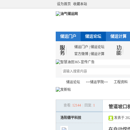
设为首页
收藏本站
储运门户
储运论坛
储运计算
储运门户
|
储运论坛
官方微博
|
储运计算
储运论坛
==储运学院==
工程资料
查看:
12144
|
回复:
1
管道坡口
油
»
›
›
›
洛阳德平科技
发表于 2023-
在自动焊