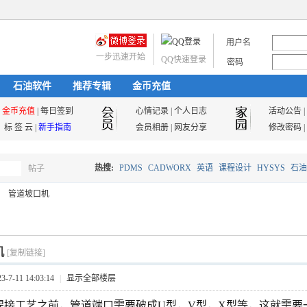
用户名
一步迅速开始
QQ快速登录
密码
石油软件
推荐专辑
金币充值
金币充值
|
每日签到
心情记录
|
个人日志
活动公告
|
标 签 云
|
新手指南
会员相册
|
网友分享
修改密码
|
热搜:
PDMS
CADWORX
英语
课程设计
HYSYS
石油
帖子
搜
管道坡口机
油气储运
索
机
[复制链接]
7-11 14:03:14
|
显示全部楼层
焊接工艺之前，管道端口需要破成U型，V型，X型等，这就需要