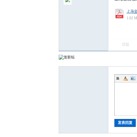
上海金
1.02 
气
回复
储
发表回复