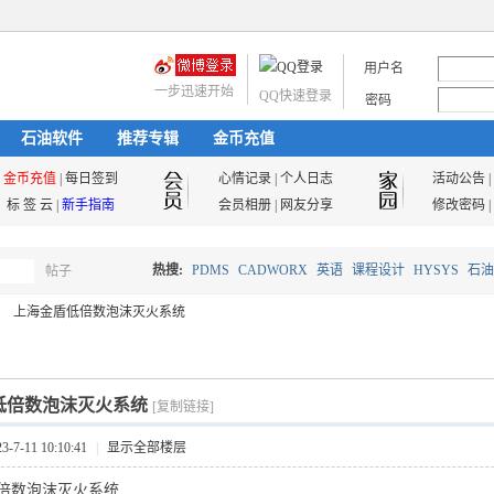
用户名
一步迅速开始
QQ快速登录
密码
石油软件
推荐专辑
金币充值
金币充值
|
每日签到
心情记录
|
个人日志
活动公告
|
标 签 云
|
新手指南
会员相册
|
网友分享
修改密码
|
热搜:
PDMS
CADWORX
英语
课程设计
HYSYS
石油
帖子
搜
上海金盾低倍数泡沫灭火系统
油气储运
索
低倍数泡沫灭火系统
[复制链接]
7-11 10:10:41
|
显示全部楼层
倍数泡沫灭火系统