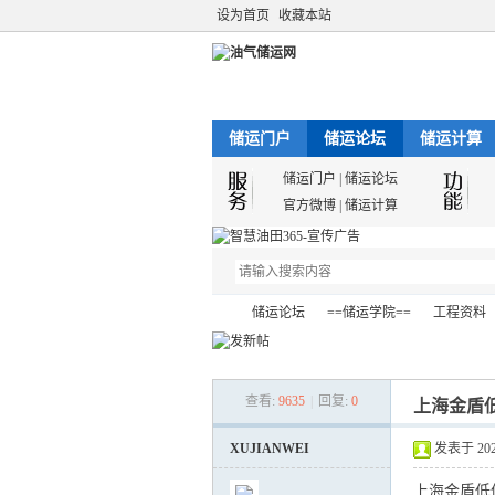
设为首页
收藏本站
储运门户
储运论坛
储运计算
储运门户
|
储运论坛
官方微博
|
储运计算
储运论坛
==储运学院==
工程资料
查看:
9635
|
回复:
0
上海金盾
油
»
›
›
›
XUJIANWEI
发表于 2023-
上海金盾低