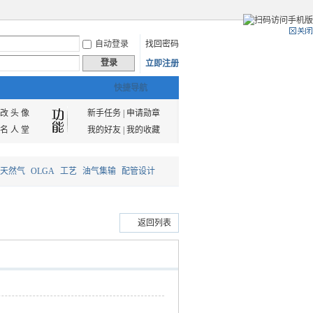
自动登录
找回密码
登录
立即注册
快捷导航
改 头 像
新手任务
|
申请勋章
名 人 堂
我的好友
|
我的收藏
天然气
OLGA
工艺
油气集输
配管设计
返回列表